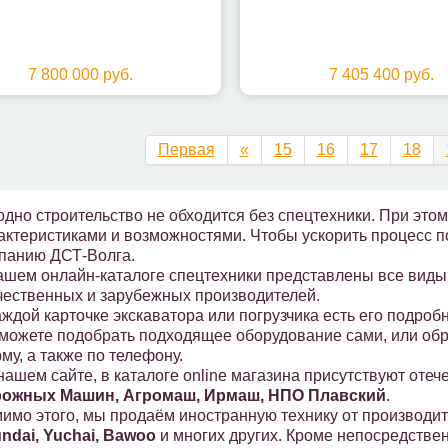
7 800 000 руб.
7 405 400 руб.
Первая
«
15
16
17
18
одно строительство не обходится без спецтехники. При эт
актеристиками и возможностями. Чтобы ускорить процесс п
панию ДСТ-Волга.
ашем онлайн-каталоге спецтехники представлены все виды
чественных и зарубежных производителей.
аждой карточке экскаватора или погрузчика есть его подроб
можете подобрать подходящее оборудование сами, или обра
му, а также по телефону.
нашем сайте, в каталоге online магазина присутствуют оте
ожных Машин, Агромаш, Ирмаш, НПО Плавский
.
имо этого, мы продаём иностранную технику от производи
ndai, Yuchai, Bawoo
и многих других. Кроме непосредстве