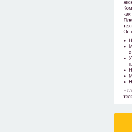
акс
Ком
как
Пл
тех
Осн
Н
М
о
У
п
Н
М
Н
Есл
тел