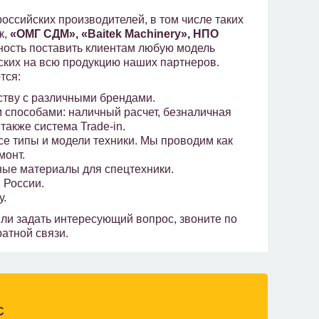
ссийских производителей, в том числе таких
к,
«ОМГ СДМ», «Baitek Machinery», НПО
жность поставить клиентам любую модель
дских на всю продукцию наших партнеров.
тся:
ству с различными брендами.
 способами: наличный расчет, безналичная
 также система Trade-in.
се типы и модели техники. Мы проводим как
монт.
ные материалы для спецтехники.
 России.
у.
или задать интересующий вопрос, звоните по
ратной связи.
С