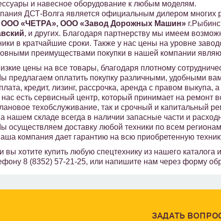
ессуары и навесное оборудование к любым моделям.
пания ДСТ-Волга является официальным дилером многих ро
:
ООО «ЧЕТРА», ООО «Завод Дорожных Машин»
г.Рыбинс
авский
, и других. Благодаря партнерству мы имеем возмо
ники в кратчайшие сроки. Также у нас цены на уровне заво
овными преимуществами покупки в нашей компании являю
изкие цены на все товары, благодаря плотному сотрудниче
ы предлагаем оплатить покупку различными, удобными вам
плата, кредит, лизинг, рассрочка, аренда с правом выкупа, а
 нас есть сервисный центр, который принимает на ремонт в
лановое техобслуживание, так и срочный и капитальный ре
а нашем складе всегда в наличии запасные части и расход
ы осуществляем доставку любой техники по всем регионам
аша компания дает гарантию на всю приобретенную техник
и вы хотите купить любую спецтехнику из нашего каталога 
ефону 8 (8352) 57-21-25, или напишите нам через форму об
ЗАДАТЬ ВОПРО