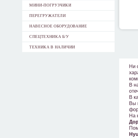
МИНИ-ПОГРУЗЧИКИ
ПЕРЕГРУЖАТЕЛИ
НАВЕСНОЕ ОБОРУДОВАНИЕ
СПЕЦТЕХНИКА Б/У
ТЕХНИКА В НАЛИЧИИ
Ни 
хар
ком
В н
оте
В к
Вы 
фор
На 
Дор
Пом
Hyu