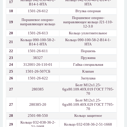
Кольцо 042-050-46-2-
Кольцо 042-050-46-2-В14-1-
17
В14-1-НТА
НТА
18
1501-26-612
Втулка опорная
Поршневое опорно-
Поршневое опорно-
19
направляющее кольцо Ј21-110-
направляющее кольцо
12-3.0
20
1501-26-613
Кольцо уплотнительное
Кольцо 090-100-58-2-
Кольцо 090-100-58-2-В14-1-
21
В14-1-НТА
НТА
22
1501-26-611
Поршень
23
38327
Пружина
24
312001-26-110-01
Гайка специальная
25
1501-26-507СБ
Клапан
26
1501-26-622
Заглушка
Болт М12х1.25-
27
280385
6gх80.109.40Х.019 ГОСТ 7795-
70
Болт М12х1.25-
27
280385-20
6gх80.109.40Х.029 ГОСТ 7795-
70
28
2501-98-550
Кольцо защитное
Кольцо 032-038-36-2-
29
Кольцо 032-038-36-2-51-1668
51-1668