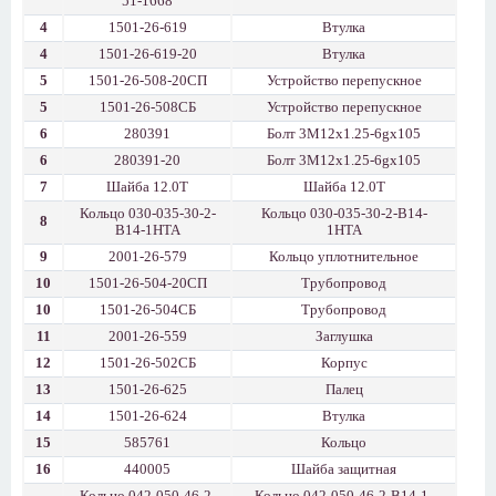
51-1668
4
1501-26-619
Втулка
4
1501-26-619-20
Втулка
5
1501-26-508-20СП
Устройство перепускное
5
1501-26-508СБ
Устройство перепускное
6
280391
Болт 3М12х1.25-6gх105
6
280391-20
Болт 3М12х1.25-6gх105
7
Шайба 12.0Т
Шайба 12.0Т
Кольцо 030-035-30-2-
Кольцо 030-035-30-2-В14-
8
В14-1НТА
1НТА
9
2001-26-579
Кольцо уплотнительное
10
1501-26-504-20СП
Трубопровод
10
1501-26-504СБ
Трубопровод
11
2001-26-559
Заглушка
12
1501-26-502СБ
Корпус
13
1501-26-625
Палец
14
1501-26-624
Втулка
15
585761
Кольцо
16
440005
Шайба защитная