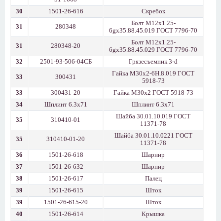
30
1501-26-616
Скребок
Болт М12х1.25-
31
280348
6gх35.88.45.019 ГОСТ 7796-70
Болт М12х1.25-
31
280348-20
6gх35.88.45.029 ГОСТ 7796-70
32
2501-93-506-04СБ
Грязесъемник 3-d
Гайка М30х2-6Н.8.019 ГОСТ
33
300431
5918-73
33
300431-20
Гайка М30х2 ГОСТ 5918-73
34
Шплинт 6.3х71
Шплинт 6.3х71
Шайба 30.01.10.019 ГОСТ
35
310410-01
11371-78
Шайба 30.01.10.0221 ГОСТ
35
310410-01-20
11371-78
36
1501-26-618
Шарнир
37
1501-26-632
Шарнир
38
1501-26-617
Палец
39
1501-26-615
Шток
39
1501-26-615-20
Шток
40
1501-26-614
Крышка