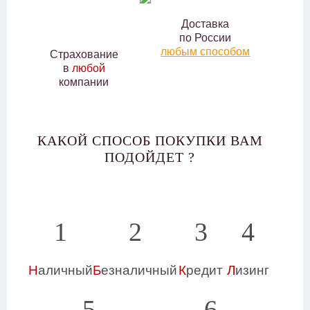
Доставка
по России
любым способом
Страхование
в
любой
компании
КАКОЙ СПОСОБ ПОКУПКИ ВАМ
ПОДОЙДЕТ ?
1
2
3
4
Н
аличный
Б
езналичный
К
редит
Л
изинг
5
6