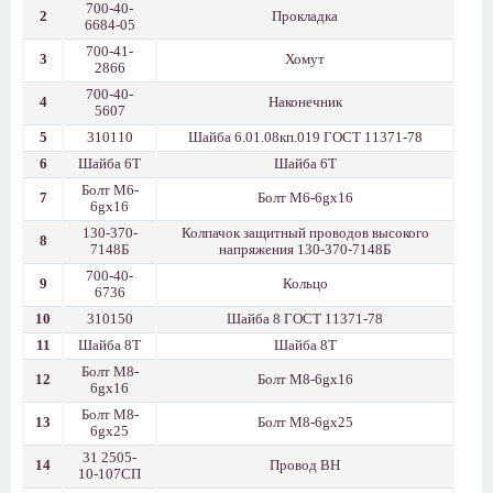
700-40-
2
Прокладка
6684-05
700-41-
3
Хомут
2866
700-40-
4
Наконечник
5607
5
310110
Шайба 6.01.08кп.019 ГОСТ 11371-78
6
Шайба 6Т
Шайба 6Т
Болт М6-
7
Болт М6-6gx16
6gx16
130-370-
Колпачок защитный проводов высокого
8
7148Б
напряжения 130-370-7148Б
700-40-
9
Кольцо
6736
10
310150
Шайба 8 ГОСТ 11371-78
11
Шайба 8Т
Шайба 8Т
Болт М8-
12
Болт М8-6gx16
6gx16
Болт М8-
13
Болт М8-6gx25
6gx25
31 2505-
14
Провод ВН
10-107СП