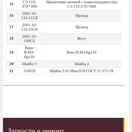
СЭ 110-
Наконечник свечной с помехоподавителем
15
3707 000
СЭ 110-3707 000
2001-10-
16
Провод
110-21СБ
2001-10-
17
Провод
110-25СБ
2001-10-
18
Жгут
108СБ
Винт
19
В.М3-
Винт В.М3-6gx16
6gx16
20
Шайба 3
Шайба 3
21
310020
Шайба 3.01.08кп.019 ГОСТ 11 371-78
Запчасти и ремонт