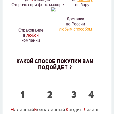
Отсрочка при форс-мажоре
выбору
Доставка
по России
любым способом
Страхование
в
любой
компании
КАКОЙ СПОСОБ ПОКУПКИ ВАМ
ПОДОЙДЕТ ?
1
2
3
4
Н
аличный
Б
езналичный
К
редит
Л
изинг