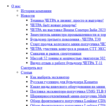
О нас
История компании
Новости
Техника ЧЕТРА в лизинг: просто и выгодно!
ЧЕТРА бьёт новые рекорды!
ЧЕТРА на выставке Bauma Conexpo India 2023
Заместитель министра промышленности и тор
Бульдозер третьего поколения - ЧЕТРА Т30
Старт продаж колесного мини-погрузчика 
ЧЕТРА участник конкурса в рамках СТТ ЭК
Санкции и рынок спецтехники
Массой 52 тонны и мощностью двигателя 502 
Видео отзыв о работе бульдозер ЧЕТРА Т-11
Смотреть все
Статьи
Как выбрать экскаватор
Русская гусеница для бульдозера Komatsu
Какие виды навесного оборудования на мини
Поставка экскаватора-погрузчика UMG TLB 9
Шарнирносочленённый мини-погрузчик Mul
Обзор фронтального погрузчика Lonking CDM
Обзор фронтального погрузчика Lonking CDM