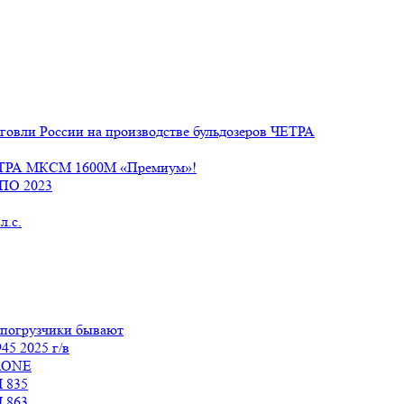
говли России на производстве бульдозеров ЧЕТРА
ЧЕТРА МКСМ 1600М «Премиум»!
СПО 2023
л.с.
 погрузчики бывают
45 2025 г/в
tiONE
 835
 863