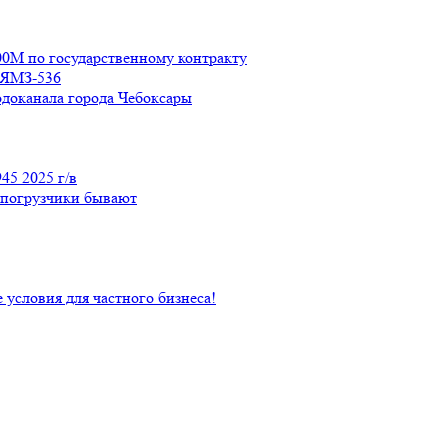
М по государственному контракту
м ЯМЗ-536
одоканала города Чебоксары
45 2025 г/в
 погрузчики бывают
условия для частного бизнеса!