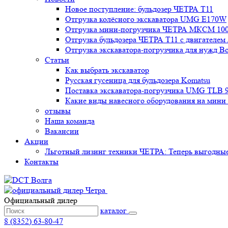
Новое поступление: бульдозер ЧЕТРА Т11
Отгрузка колёсного экскаватора UMG E170W
Отгрузка мини-погрузчика ЧЕТРА МКСМ 1000
Отгрузка бульдозера ЧЕТРА Т11 с двигателе
Отгрузка экскаватора-погрузчика для нужд В
Статьи
Как выбрать экскаватор
Русская гусеница для бульдозера Komatsu
Поставка экскаватора-погрузчика UMG TLB 9
Какие виды навесного оборудования на мини
отзывы
Наша команда
Вакансии
Акции
Льготный лизинг техники ЧЕТРА: Теперь выгодные 
Контакты
Официальный дилер
каталог
8 (8352) 63-80-47