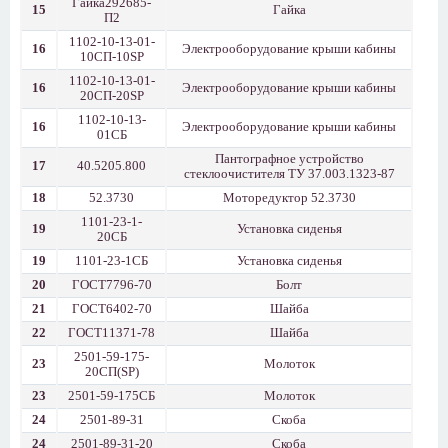
Гайка292685-
15
Гайка
П2
1102-10-13-01-
16
Электрооборудование крыши кабины
10СП-10SP
1102-10-13-01-
16
Электрооборудование крыши кабины
20СП-20SP
1102-10-13-
16
Электрооборудование крыши кабины
01СБ
Пантографное устройство
17
40.5205.800
стеклоочистителя ТУ 37.003.1323-87
18
52.3730
Моторедуктор 52.3730
1101-23-1-
19
Установка сиденья
20СБ
19
1101-23-1СБ
Установка сиденья
20
ГОСТ7796-70
Болт
21
ГОСТ6402-70
Шайба
22
ГОСТ11371-78
Шайба
2501-59-175-
23
Молоток
20СП(SP)
23
2501-59-175СБ
Молоток
24
2501-89-31
Скоба
24
2501-89-31-20
Скоба