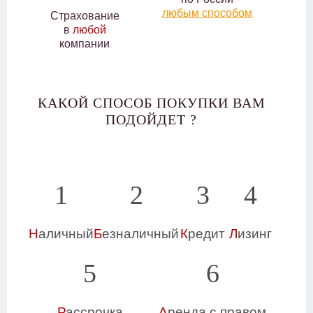
любым способом
Страхование
в
любой
компании
КАКОЙ СПОСОБ ПОКУПКИ ВАМ
ПОДОЙДЕТ ?
1
2
3
4
Н
аличный
Б
езналичный
К
редит
Л
изинг
5
6
Р
ассрочка
А
ренда с правом