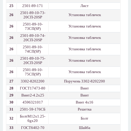
25
2501-89-171
Лист
2501-89-10-73-
26
Установка табличек
20СП-20SP
2501-89-10-
26
Установка табличек
73СП(SP)
2501-89-10-74-
26
Установка табличек
20СП-20SP
2501-89-10-
26
Установка табличек
74СП(SP)
2501-89-10-75-
26
Установка табличек
20СП-20SP
2501-89-10-
26
Установка табличек
75СП(SP)
27
3302-8202200
Поручень 3302-8202200
28
ГОСТ17473-80
Винт
29
Винт2-4.2x25
Винт
30
4596321017
Винт 4x16
31
2501-59-176СБ
Решетка
БолтМ12x1.25-
32
Болт
6gx20
33
ГОСТ6402-70
Шайба