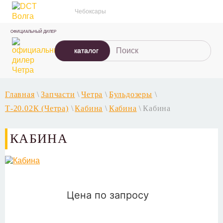
Чебоксары
ОФИЦИАЛЬНЫЙ ДИЛЕР
каталог
Главная
\
Запчасти
\
Четра
\
Бульдозеры
\
Т-20.02К (Четра)
\
Кабина
\
Кабина
\
Кабина
КАБИНА
Цена по запросу