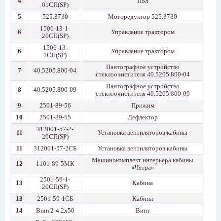
4
Пол
01СП(SP)
5
525.3730
Моторедуктор 525.3730
1506-13-1-
6
Управление трактором
20СП(SP)
1506-13-
6
Управление трактором
1СП(SP)
Пантографное устройство
7
40.5205.800-04
стеклоочистителя 40.5205.800-04
Пантографное устройство
8
40.5205.800-09
стеклоочистителя 40.5205.800-09
9
2501-89-56
Прижим
10
2501-89-55
Дефлектор
312001-57-2-
11
Установка вентиляторов кабины
20СП(SP)
11
312001-57-2СБ
Установка вентиляторов кабины
Машинокомплект интерьера кабины
12
1101-89-5МК
«Четра»
2501-59-1-
13
Кабина
20СП(SP)
13
2501-59-1СБ
Кабина
14
Винт2-4.2x50
Винт