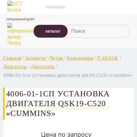
Чебоксары
ОФИЦИАЛЬНЫЙ ДИЛЕР
каталог
Главная
\
Запчасти
\
Четра
\
Бульдозеры
\
T-40.01K
\
Двигатель
\
Двигатель
\
4006-01-1сп установка двигателя qsk19-c520 «cummins»
4006-01-1СП УСТАНОВКА
ДВИГАТЕЛЯ QSK19-C520
«CUMMINS»
Цена по запросу