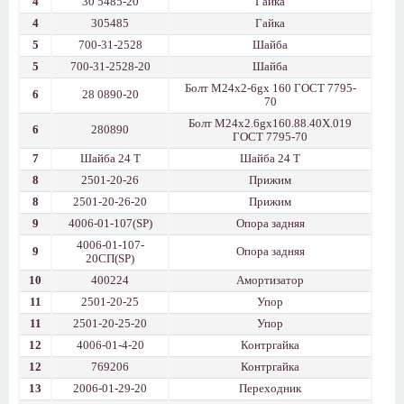
4
30 5485-20
Гайка
4
305485
Гайка
5
700-31-2528
Шайба
5
700-31-2528-20
Шайба
Болт М24х2-6gх 160 ГОСТ 7795-
6
28 0890-20
70
Болт М24х2.6gх160.88.40Х.019
6
280890
ГОСТ 7795-70
7
Шайба 24 Т
Шайба 24 Т
8
2501-20-26
Прижим
8
2501-20-26-20
Прижим
9
4006-01-107(SP)
Опора задняя
4006-01-107-
9
Опора задняя
20СП(SP)
10
400224
Амортизатор
11
2501-20-25
Упор
11
2501-20-25-20
Упор
12
4006-01-4-20
Контргайка
12
769206
Контргайка
13
2006-01-29-20
Переходник