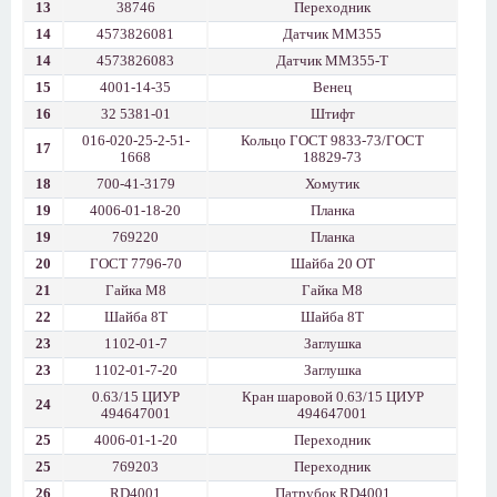
13
38746
Переходник
14
4573826081
Датчик ММ355
14
4573826083
Датчик ММ355-Т
15
4001-14-35
Венец
16
32 5381-01
Штифт
016-020-25-2-51-
Кольцо ГОСТ 9833-73/ГОСТ
17
1668
18829-73
18
700-41-3179
Хомутик
19
4006-01-18-20
Планка
19
769220
Планка
20
ГОСТ 7796-70
Шайба 20 ОТ
21
Гайка М8
Гайка М8
22
Шайба 8Т
Шайба 8Т
23
1102-01-7
Заглушка
23
1102-01-7-20
Заглушка
0.63/15 ЦИУР
Кран шаровой 0.63/15 ЦИУР
24
494647001
494647001
25
4006-01-1-20
Переходник
25
769203
Переходник
26
RD4001
Патрубок RD4001