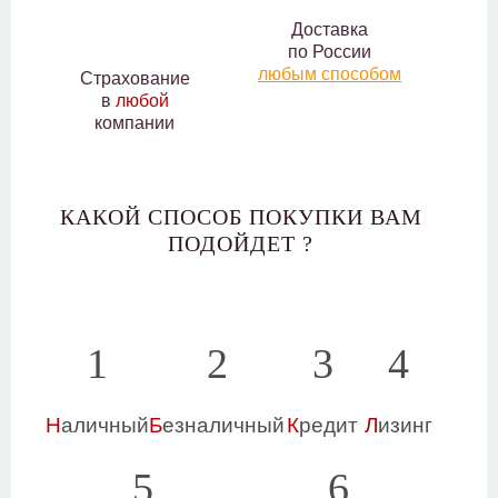
Доставка
по России
любым способом
Страхование
в
любой
компании
КАКОЙ СПОСОБ ПОКУПКИ ВАМ
ПОДОЙДЕТ ?
1
2
3
4
Н
аличный
Б
езналичный
К
редит
Л
изинг
5
6