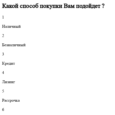
Какой способ покупки Вам подойдет ?
1
Н
аличный
2
Б
езналичный
3
К
редит
4
Л
изинг
5
Р
ассрочка
6