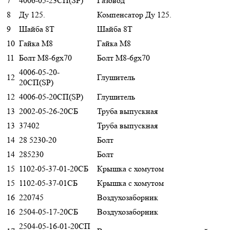
7
4006-05-23СП(SP)
Газовод
8
Ду 125.
Компенсатор Ду 125.
9
Шайба 8Т
Шайба 8Т
10
Гайка М8
Гайка М8
11
Болт М8-6gx70
Болт М8-6gx70
4006-05-20-
12
Глушитель
20СП(SP)
12
4006-05-20СП(SP)
Глушитель
13
2002-05-26-20СБ
Труба выпускная
13
37402
Труба выпускная
14
28 5230-20
Болт
14
285230
Болт
15
1102-05-37-01-20СБ
Крышка с хомутом
15
1102-05-37-01СБ
Крышка с хомутом
16
220745
Воздухозаборник
16
2504-05-17-20СБ
Воздухозаборник
2504-05-16-01-20СП