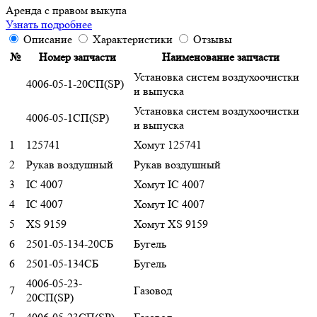
А
ренда с правом выкупа
Узнать подробнее
Описание
Характеристики
Отзывы
№
Номер запчасти
Наименование запчасти
Установка систем воздухоочистки
4006-05-1-20СП(SP)
и выпуска
Установка систем воздухоочистки
4006-05-1СП(SP)
и выпуска
1
125741
Хомут 125741
2
Рукав воздушный
Рукав воздушный
3
IC 4007
Хомут IC 4007
4
IC 4007
Хомут IC 4007
5
XS 9159
Хомут XS 9159
6
2501-05-134-20СБ
Бугель
6
2501-05-134СБ
Бугель
4006-05-23-
7
Газовод
20СП(SP)