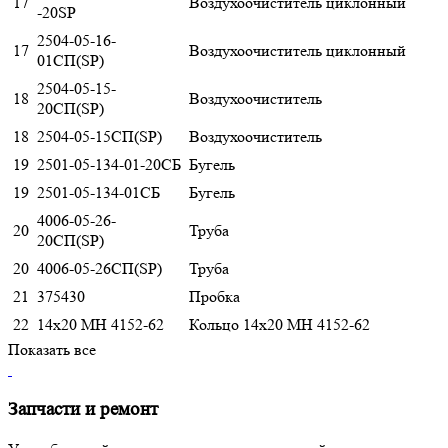
17
Воздухоочиститель циклонный
-20SP
2504-05-16-
17
Воздухоочиститель циклонный
01СП(SP)
2504-05-15-
18
Воздухоочиститель
20СП(SP)
18
2504-05-15СП(SP)
Воздухоочиститель
19
2501-05-134-01-20СБ
Бугель
19
2501-05-134-01СБ
Бугель
4006-05-26-
20
Труба
20СП(SP)
20
4006-05-26СП(SP)
Труба
21
375430
Пробка
22
14x20 МН 4152-62
Кольцо 14x20 МН 4152-62
Показать все
Запчасти и ремонт