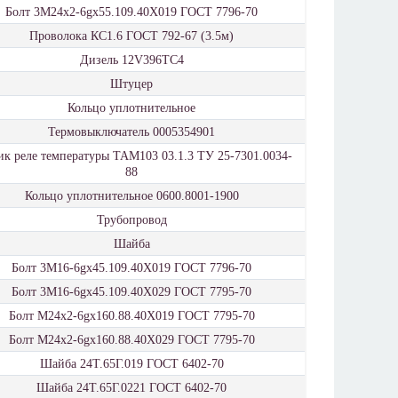
Болт 3М24х2-6gх55.109.40Х019 ГОСТ 7796-70
Проволока КС1.6 ГОСТ 792-67 (3.5м)
Дизель 12V396ТС4
Штуцер
Кольцо уплотнительное
Термовыключатель 0005354901
ик реле температуры ТАМ103 03.1.3 ТУ 25-7301.0034-
88
Кольцо уплотнительное 0600.8001-1900
Трубопровод
Шайба
Болт 3М16-6gх45.109.40Х019 ГОСТ 7796-70
Болт 3М16-6gх45.109.40Х029 ГОСТ 7795-70
Болт М24х2-6gх160.88.40Х019 ГОСТ 7795-70
Болт М24х2-6gх160.88.40Х029 ГОСТ 7795-70
Шайба 24Т.65Г.019 ГОСТ 6402-70
Шайба 24Т.65Г.0221 ГОСТ 6402-70