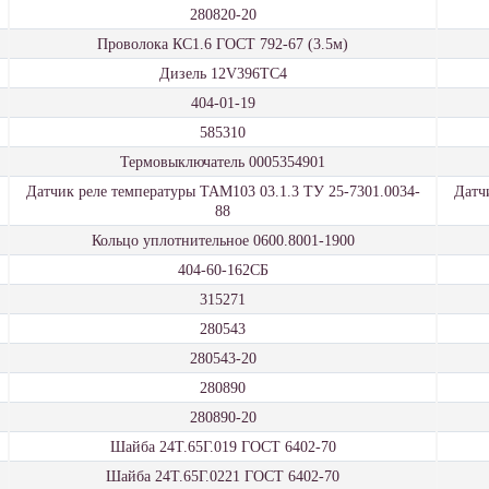
280820-20
Проволока КС1.6 ГОСТ 792-67 (3.5м)
Дизель 12V396ТС4
404-01-19
585310
Термовыключатель 0005354901
Датчик реле температуры ТАМ103 03.1.3 ТУ 25-7301.0034-
Датч
88
Кольцо уплотнительное 0600.8001-1900
404-60-162СБ
315271
280543
280543-20
280890
280890-20
Шайба 24Т.65Г.019 ГОСТ 6402-70
Шайба 24Т.65Г.0221 ГОСТ 6402-70