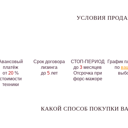
УСЛОВИЯ ПРОД
Авансовый
Срок договора
СТОП-ПЕРИОД
График п
платёж
лизинга
до
3
месяцев
по
ва
от
20
%
до
5
лет
Отсрочка при
выб
стоимости
форс-мажоре
техники
КАКОЙ СПОСОБ ПОКУПКИ ВА