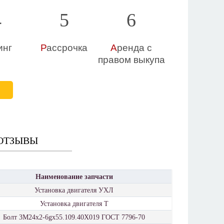
4
5
6
инг
Р
ассрочка
А
ренда с
правом выкупа
Е
ОТЗЫВЫ
Наименование запчасти
Установка двигателя УХЛ
Установка двигателя Т
Болт 3М24х2-6gх55.109.40Х019 ГОСТ 7796-70