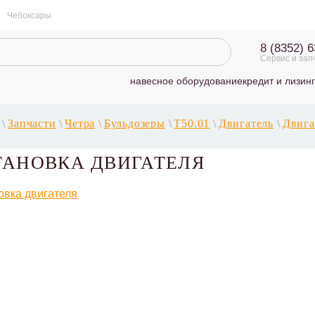
Чебоксары
8 (8352) 
Сервис и зап
навесное оборудование
кредит и лизинг
\
Запчасти
\
Четра
\
Бульдозеры
\
Т50.01
\
Двигатель
\
Двига
ТАНОВКА ДВИГАТЕЛЯ