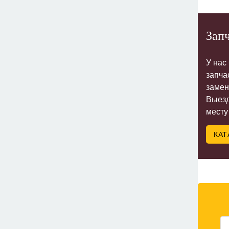
Запч
У нас
запча
замен
Выезд
месту
КАТ