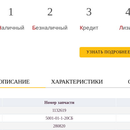
1
2
3
Н
аличный
Б
езналичный
К
редит
Л
из
УЗНАТЬ ПОДРОБНЕ
ОПИСАНИЕ
ХАРАКТЕРИСТИКИ
Номер запчасти
1132619
5001-01-1-20СБ
280820