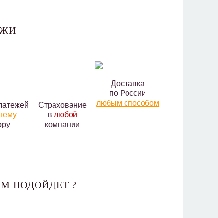
АЖИ
Доставка
по России
любым способом
латежей
Страхование
шему
в
любой
ору
компании
М ПОДОЙДЕТ ?