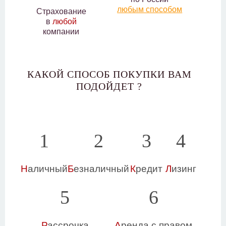
любым способом
Страхование
в
любой
компании
КАКОЙ СПОСОБ ПОКУПКИ ВАМ
ПОДОЙДЕТ ?
1
2
3
4
Н
аличный
Б
езналичный
К
редит
Л
изинг
5
6
Р
ассрочка
А
ренда с правом