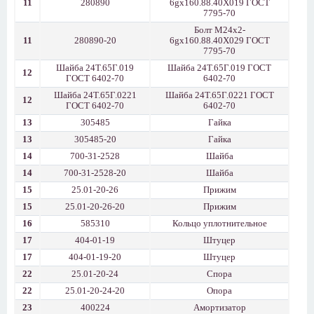
11
280890
6gх160.88.40Х019 ГОСТ
7795-70
Болт М24х2-
11
280890-20
6gх160.88.40Х029 ГОСТ
7795-70
Шайба 24Т.65Г.019
Шайба 24Т.65Г.019 ГОСТ
12
ГОСТ 6402-70
6402-70
Шайба 24Т.65Г.0221
Шайба 24Т.65Г.0221 ГОСТ
12
ГОСТ 6402-70
6402-70
13
305485
Гайка
13
305485-20
Гайка
14
700-31-2528
Шайба
14
700-31-2528-20
Шайба
15
25.01-20-26
Прижим
15
25.01-20-26-20
Прижим
16
585310
Кольцо уплотнительное
17
404-01-19
Штуцер
17
404-01-19-20
Штуцер
22
25.01-20-24
Спора
22
25.01-20-24-20
Опора
23
400224
Амортизатор