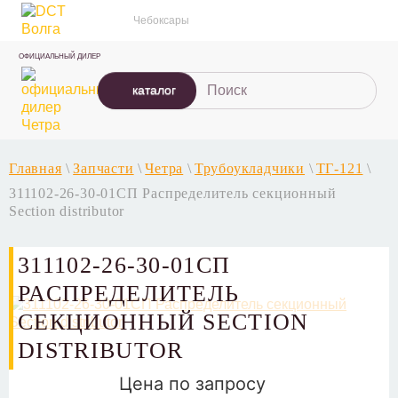
Чебоксары
ОФИЦИАЛЬНЫЙ ДИЛЕР
каталог
Главная
\
Запчасти
\
Четра
\
Трубоукладчики
\
ТГ-121
\
311102-26-30-01СП Распределитель секционный
Section distributor
311102-26-30-01СП
РАСПРЕДЕЛИТЕЛЬ
СЕКЦИОННЫЙ SECTION
DISTRIBUTOR
Цена по запросу