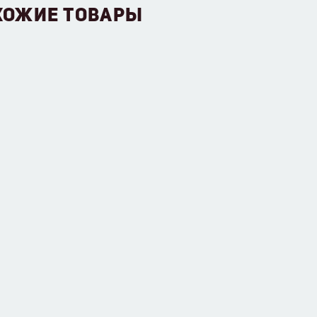
ХОЖИЕ ТОВАРЫ
ЧЕР М-180 (ФИКСИРОВАННЫЙ ЗУБ)
Цена по запросу
Узнать больше
Оставить заявку