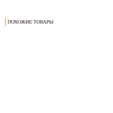
ПОХОЖИЕ ТОВАРЫ
ОТВАЛ "БАБОЧКА" С РАЗДЕЛЬНЫМ
ГИДРОПОВОРОТОМ ОБР-180
Цена по запросу
Масса
0,260 т
Узнать больше