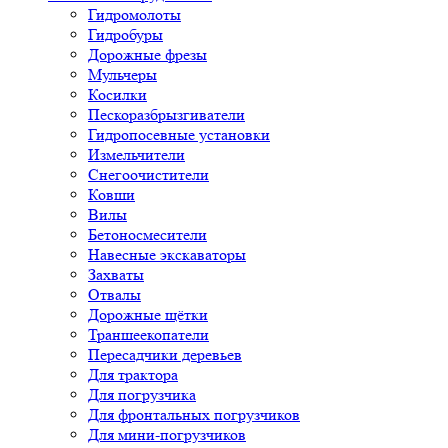
Гидромолоты
Гидробуры
Дорожные фрезы
Мульчеры
Косилки
Пескоразбрызгиватели
Гидропосевные установки
Измельчители
Снегоочистители
Ковши
Вилы
Бетоносмесители
Навесные экскаваторы
Захваты
Отвалы
Дорожные щётки
Траншеекопатели
Пересадчики деревьев
Для трактора
Для погрузчика
Для фронтальных погрузчиков
Для мини-погрузчиков