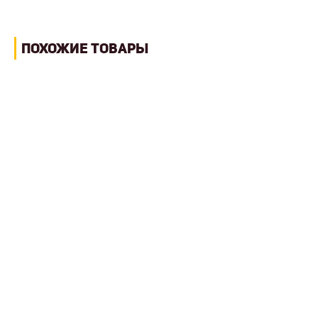
ПОХОЖИЕ ТОВАРЫ
% Акция
ГИДРАВЛИЧЕСКИЙ ЭКСКАВАТОР LONKING
CDM6060
3 762 693 руб.
Масса
5.85 т
Мощность двигателя
36.2 кВт
Емкость ковша
0,25 куб.м