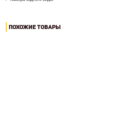
ПОХОЖИЕ ТОВАРЫ
ГУСЕНИЧНЫЙ ЭКСКАВАТОР LONKING CDM6336
LONG REACH
Цена по запросу
Масса
33.8 т
Мощность двигателя
288 кВт
Емкость ковша
0.5 куб.м