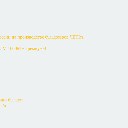
оссии на производстве бульдозеров ЧЕТРА
КСМ 1600М «Премиум»!
3
чики бывают
г/в