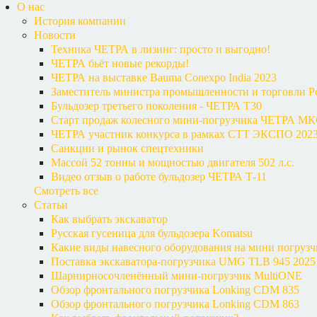
О нас
История компании
Новости
Техника ЧЕТРА в лизинг: просто и выгодно!
ЧЕТРА бьёт новые рекорды!
ЧЕТРА на выставке Bauma Conexpo India 2023
Заместитель министра промышленности и торговли Р
Бульдозер третьего поколения - ЧЕТРА Т30
Старт продаж колесного мини-погрузчика ЧЕТРА М
ЧЕТРА участник конкурса в рамках СТТ ЭКСПО 202
Санкции и рынок спецтехники
Массой 52 тонны и мощностью двигателя 502 л.с.
Видео отзыв о работе бульдозер ЧЕТРА Т-11
Смотреть все
Статьи
Как выбрать экскаватор
Русская гусеница для бульдозера Komatsu
Какие виды навесного оборудования на мини погруз
Поставка экскаватора-погрузчика UMG TLB 945 2025 
Шарнирносочленённый мини-погрузчик MultiONE
Обзор фронтального погрузчика Lonking CDM 835
Обзор фронтального погрузчика Lonking CDM 863