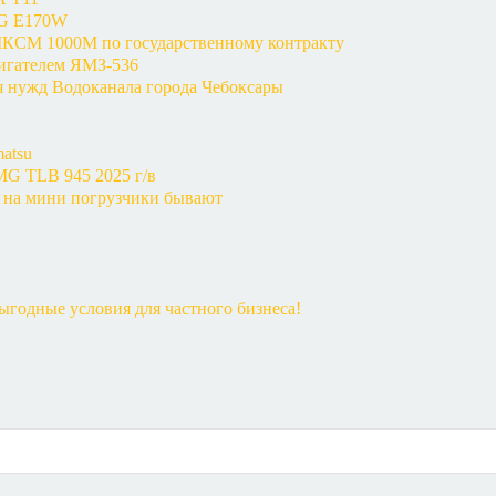
MG E170W
КСМ 1000М по государственному контракту
вигателем ЯМЗ-536
я нужд Водоканала города Чебоксары
atsu
MG TLB 945 2025 г/в
 на мини погрузчики бывают
годные условия для частного бизнеса!