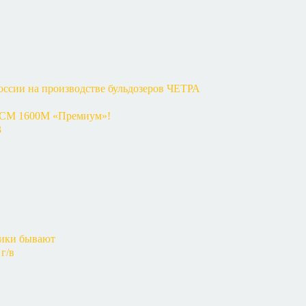
оссии на производстве бульдозеров ЧЕТРА
КСМ 1600М «Премиум»!
3
чики бывают
г/в