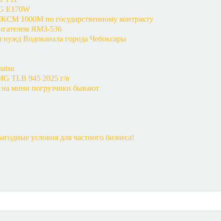
MG E170W
КСМ 1000М по государственному контракту
вигателем ЯМЗ-536
я нужд Водоканала города Чебоксары
atsu
MG TLB 945 2025 г/в
 на мини погрузчики бывают
годные условия для частного бизнеса!