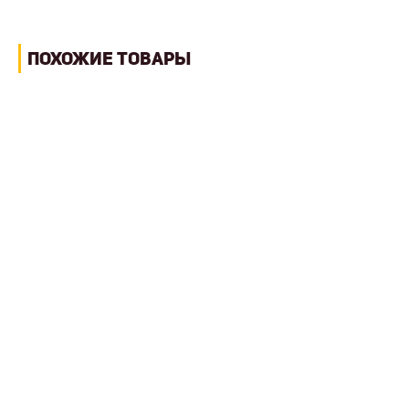
ПОХОЖИЕ ТОВАРЫ
МИНИ-ПОГРУЗЧИК MULTIОNE СЕРИИ 6
Цена по запросу
Масса
1.43 т
Мощность двигателя
21 кВт
Узнать больше