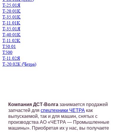
T-25.01Я
T-20.01K
T-35.01K
T-11.01K
T-35.01Я
T-40.01K
T-11.02K
Т50.01
Т500
T-11.02Я
Т-20.02К (Четра)
Компания ДСТ-Волга
занимается продажей
запчастей для
спецтехники ЧЕТРА
как
выпускаемой, так и для машин, снятых с
производства АО «ЧЕТРА — Промышленные
машины». Приобретая их у нас, вы получаете