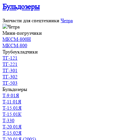
Бульдозеры
Запчасти для спецтехники
Четра
Мини-погрузчики
МКСМ-800Н
МКСМ-800
Трубоукладчики
ТГ-121
ТГ-221
ТГ-301
ТГ-302
ТГ-503
Бульдозеры
T-9.01Я
T-11.01Я
T-15.01Я
T-15.01К
T-330
T-20.01Я
T-15.02Я
T-20.01Я (2005)