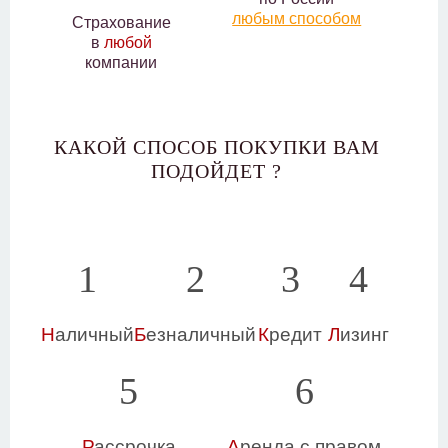
любым способом
Страхование
в
любой
компании
КАКОЙ СПОСОБ ПОКУПКИ ВАМ
ПОДОЙДЕТ ?
1
2
3
4
Н
аличный
Б
езналичный
К
редит
Л
изинг
5
6
Р
ассрочка
А
ренда с правом