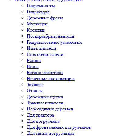
Гидромолоты
Гидробуры
Дорожные фрезы
Мульчеры
Косилки
Пескоразбрызгиватели
Гидропосевные установки
Измельчители
Снегоочистители
Ковши
Вилы
Бетоносмесители
Навесные экскаваторы
Захваты
Отвалы
Дорожные щётки
Траншеекопатели
Пересадчики деревьев
Для трактора
Для погрузчика
Для фронтальных погрузчиков
Для мини-погрузчиков