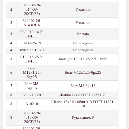
311102-26-
2
514-03-
Угольник
20СП(SP)
311102-26-
2
Угольник
514-03СБ
008-010-14-2-
3
Кольцо
51-1668
4
0902-25-19
Переходник
4
0902-25-19-20
Переходник
012-016-25-2-
5
Кольцо 012-016-25-2-51-1668
51-1668
Болт
6
М12x1.25-
Болт М12x1.25-6gx25
6gx25
Болт М8-
7
Болт М8-6gx16
6gx16
8
31 0210-20
Шайба 12х2 ГОСТ 11371-78
Шайба 12х2.01.08кп.019 ГОСТ 11371-
8
310210
78
311102-26-
9
517-36-
Рукав диам. 8
20СП(SP)
311102-26-