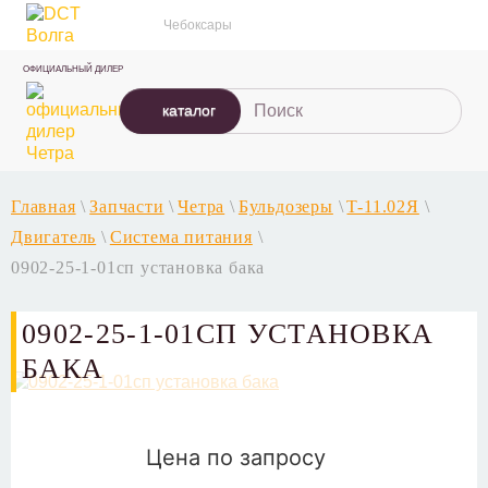
Чебоксары
ОФИЦИАЛЬНЫЙ ДИЛЕР
каталог
Главная
\
Запчасти
\
Четра
\
Бульдозеры
\
T-11.02Я
\
Двигатель
\
Система питания
\
0902-25-1-01сп установка бака
0902-25-1-01СП УСТАНОВКА
БАКА
Цена по запросу