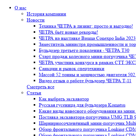
О нас
История компании
Новости
Техника ЧЕТРА в лизинг: просто и выгодно!
ЧЕТРА бьёт новые рекорды!
ЧЕТРА на выставке Bauma Conexpo India 2023
Заместитель министра промышленности и тор
Бульдозер третьего поколения - ЧЕТРА Т30
Старт продаж колесного мини-погрузчика 
ЧЕТРА участник конкурса в рамках СТТ ЭК
Санкции и рынок спецтехники
Массой 52 тонны и мощностью двигателя 502 
Видео отзыв о работе бульдозер ЧЕТРА Т-11
Смотреть все
Статьи
Как выбрать экскаватор
Русская гусеница для бульдозера Komatsu
Какие виды навесного оборудования на мини
Поставка экскаватора-погрузчика UMG TLB 9
Шарнирносочленённый мини-погрузчик Mul
Обзор фронтального погрузчика Lonking CDM
Обзор фронтального погрузчика Lonking CDM