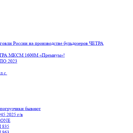
говли России на производстве бульдозеров ЧЕТРА
ЧЕТРА МКСМ 1600М «Премиум»!
СПО 2023
л.с.
 погрузчики бывают
45 2025 г/в
tiONE
 835
 863