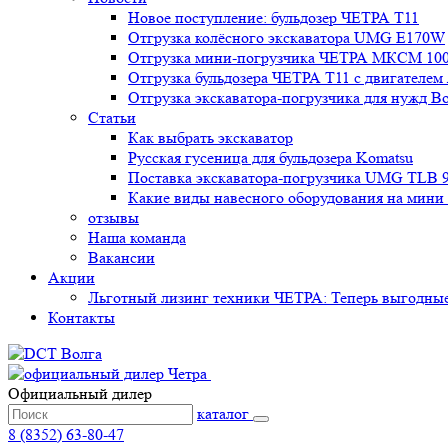
Новое поступление: бульдозер ЧЕТРА Т11
Отгрузка колёсного экскаватора UMG E170W
Отгрузка мини-погрузчика ЧЕТРА МКСМ 1000
Отгрузка бульдозера ЧЕТРА Т11 с двигателе
Отгрузка экскаватора-погрузчика для нужд В
Статьи
Как выбрать экскаватор
Русская гусеница для бульдозера Komatsu
Поставка экскаватора-погрузчика UMG TLB 9
Какие виды навесного оборудования на мини
отзывы
Наша команда
Вакансии
Акции
Льготный лизинг техники ЧЕТРА: Теперь выгодные 
Контакты
Официальный дилер
каталог
8 (8352) 63-80-47