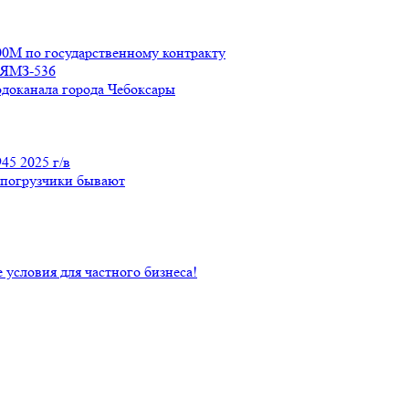
М по государственному контракту
м ЯМЗ-536
одоканала города Чебоксары
45 2025 г/в
 погрузчики бывают
условия для частного бизнеса!