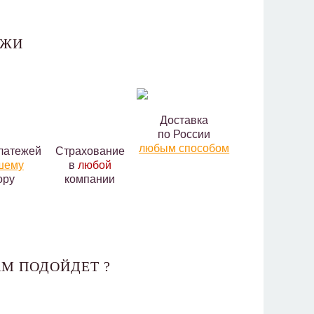
АЖИ
Доставка
по России
любым способом
латежей
Страхование
шему
в
любой
ору
компании
М ПОДОЙДЕТ ?