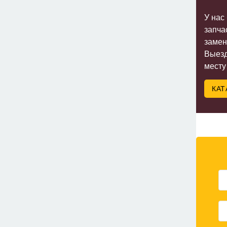
У нас
запча
замен
Выезд
месту
КАТ