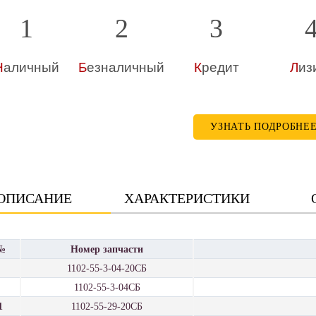
1
2
3
Н
аличный
Б
езналичный
К
редит
Л
из
УЗНАТЬ ПОДРОБНЕ
ОПИСАНИЕ
ХАРАКТЕРИСТИКИ
№
Номер запчасти
1102-55-3-04-20СБ
1102-55-3-04СБ
1
1102-55-29-20СБ