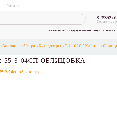
Чебоксары
8 (8352) 
Сервис и зап
навесное оборудование
кредит и лизинг
\
Запчасти
\
Четра
\
Бульдозеры
\
T-11.02Я
\
Кабина
\
Облиц
2-55-3-04СП ОБЛИЦОВКА