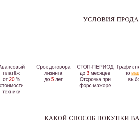
УСЛОВИЯ ПРОД
Авансовый
Срок договора
СТОП-ПЕРИОД
График п
платёж
лизинга
до
3
месяцев
по
ва
от
20
%
до
5
лет
Отсрочка при
выб
стоимости
форс-мажоре
техники
КАКОЙ СПОСОБ ПОКУПКИ ВА