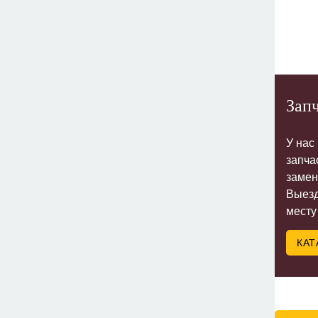
Запч
У нас
запча
замен
Выезд
месту
КАТ