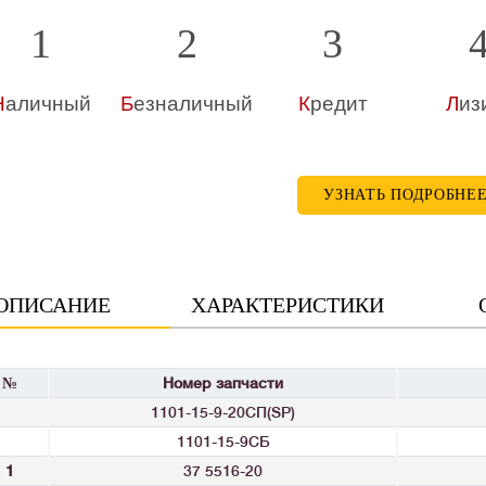
1
2
3
Н
аличный
Б
езналичный
К
редит
Л
из
УЗНАТЬ ПОДРОБНЕ
ОПИСАНИЕ
ХАРАКТЕРИСТИКИ
№
Номер запчасти
1101-15-9-20СП(SP)
1101-15-9СБ
1
37 5516-20