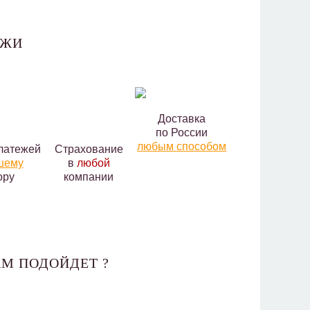
АЖИ
Доставка
по России
любым способом
латежей
Страхование
шему
в
любой
ору
компании
М ПОДОЙДЕТ ?