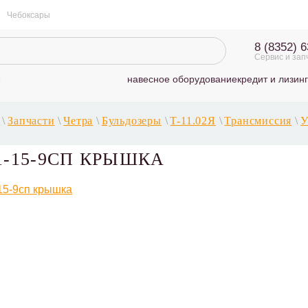
Чебоксары
8 (8352) 
Сервис и зап
навесное оборудование
кредит и лизинг
\
Запчасти
\
Четра
\
Бульдозеры
\
T-11.02Я
\
Трансмиссия
\
У
1-15-9СП КРЫШКА