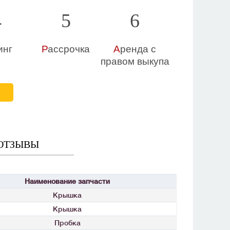
4
5
6
инг
Р
ассрочка
А
ренда с
правом выкупа
Е
ОТЗЫВЫ
Наименование запчасти
Крышка
Крышка
Пробка