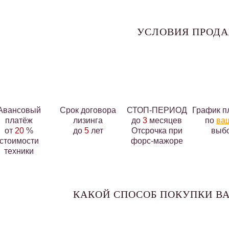
УСЛОВИЯ ПРОД
Авансовый
Срок договора
СТОП-ПЕРИОД
График п
платёж
лизинга
до
3
месяцев
по
ва
от
20
%
до
5
лет
Отсрочка при
выб
стоимости
форс-мажоре
техники
КАКОЙ СПОСОБ ПОКУПКИ ВА