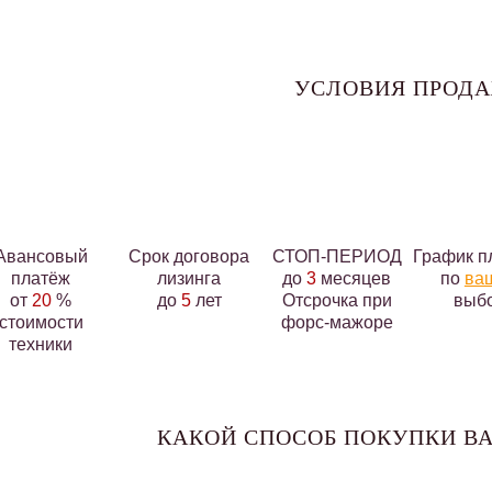
УСЛОВИЯ ПРОД
Авансовый
Срок договора
СТОП-ПЕРИОД
График п
платёж
лизинга
до
3
месяцев
по
ва
от
20
%
до
5
лет
Отсрочка при
выб
стоимости
форс-мажоре
техники
КАКОЙ СПОСОБ ПОКУПКИ ВА