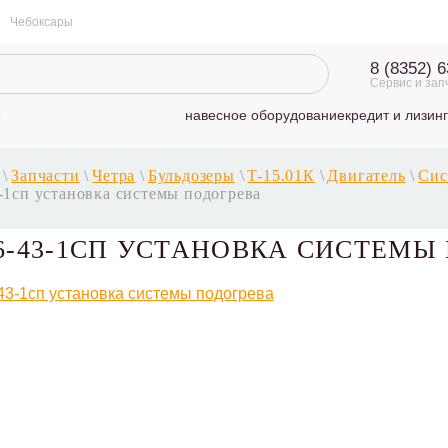
Чебоксары
8 (8352) 
Сервис и зап
навесное оборудование
кредит и лизинг
\
Запчасти
\
Четра
\
Бульдозеры
\
T-15.01К
\
Двигатель
\
Сис
-1сп установка системы подогрева
06-43-1СП УСТАНОВКА СИСТЕМЫ