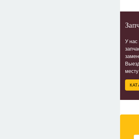
Запч
У нас
запча
замен
Выезд
месту
КАТ