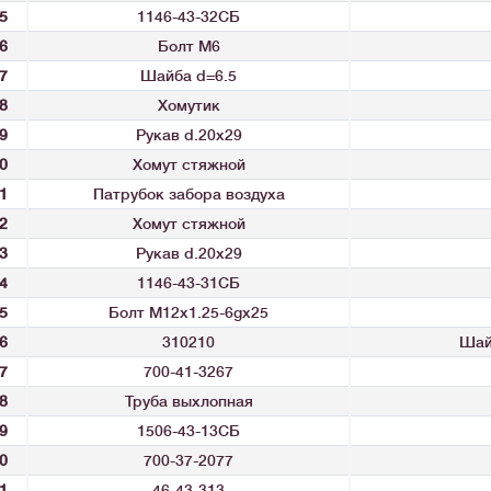
5
1146-43-32СБ
6
Болт М6
7
Шайба d=6.5
8
Хомутик
9
Рукав d.20x29
0
Хомут стяжной
1
Патрубок забора воздуха
2
Хомут стяжной
3
Рукав d.20x29
4
1146-43-31СБ
5
Болт М12x1.25-6gx25
6
310210
Шай
7
700-41-3267
8
Труба выхлопная
9
1506-43-13СБ
0
700-37-2077
1
46-43-313