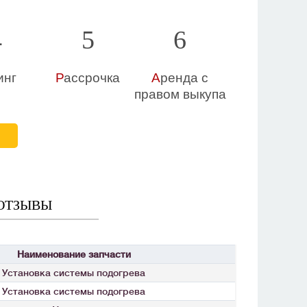
4
5
6
инг
Р
ассрочка
А
ренда с
правом выкупа
Е
ОТЗЫВЫ
Наименование запчасти
Установка системы подогрева
Установка системы подогрева