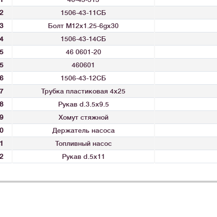
2
1506-43-11СБ
3
Болт М12x1.25-6gx30
4
1506-43-14СБ
5
46 0601-20
5
460601
6
1506-43-12СБ
7
Трубка пластиковая 4x25
8
Рукав d.3.5x9.5
9
Хомут стяжной
0
Держатель насоса
1
Топливный насос
2
Рукав d.5x11