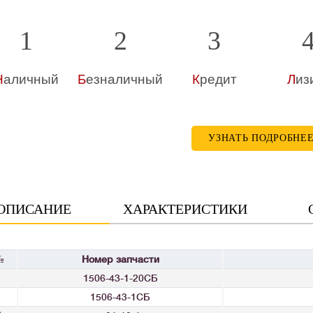
1
2
3
Н
аличный
Б
езналичный
К
редит
Л
из
УЗНАТЬ ПОДРОБНЕ
ОПИСАНИЕ
ХАРАКТЕРИСТИКИ
№
Номер запчасти
1506-43-1-20СБ
1506-43-1СБ