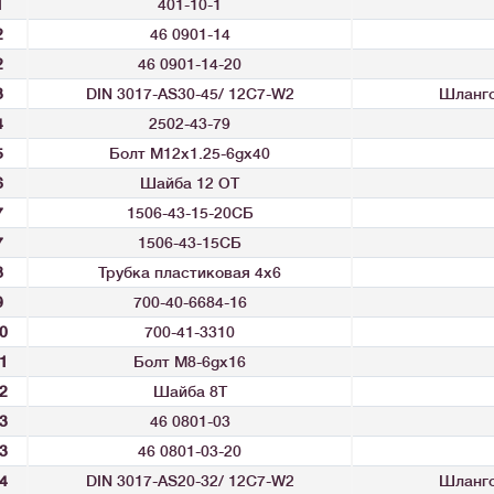
1
401-10-1
2
46 0901-14
2
46 0901-14-20
3
DIN 3017-AS30-45/ 12C7-W2
Шланго
4
2502-43-79
5
Болт М12x1.25-6gx40
6
Шайба 12 ОТ
7
1506-43-15-20СБ
7
1506-43-15СБ
8
Трубка пластиковая 4x6
9
700-40-6684-16
0
700-41-3310
1
Болт М8-6gx16
2
Шайба 8Т
3
46 0801-03
3
46 0801-03-20
4
DIN 3017-AS20-32/ 12C7-W2
Шланго