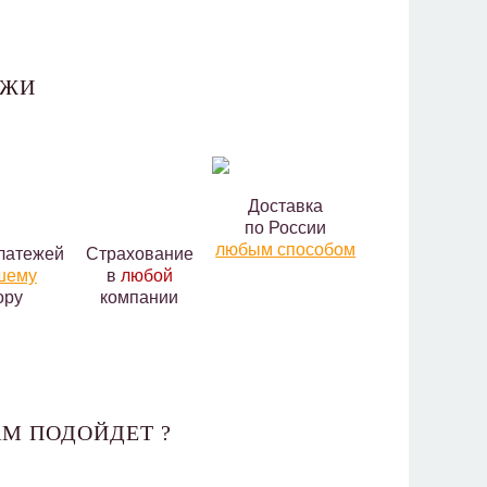
АЖИ
Доставка
по России
любым способом
латежей
Страхование
шему
в
любой
ору
компании
М ПОДОЙДЕТ ?