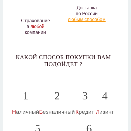
Доставка
по России
любым способом
Страхование
в
любой
компании
КАКОЙ СПОСОБ ПОКУПКИ ВАМ
ПОДОЙДЕТ ?
1
2
3
4
Н
аличный
Б
езналичный
К
редит
Л
изинг
5
6