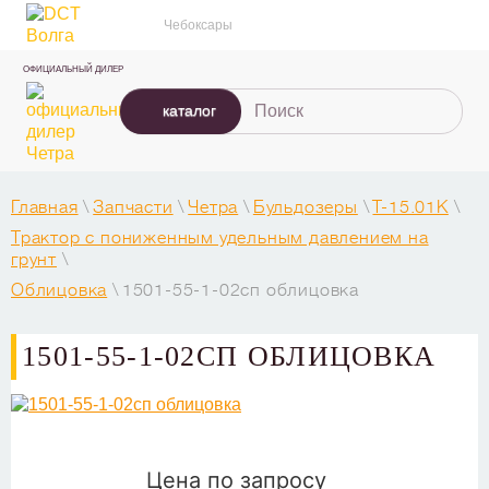
Чебоксары
ОФИЦИАЛЬНЫЙ ДИЛЕР
каталог
Главная
\
Запчасти
\
Четра
\
Бульдозеры
\
T-15.01К
\
Трактор с пониженным удельным давлением на
грунт
\
Облицовка
\
1501-55-1-02сп облицовка
1501-55-1-02СП ОБЛИЦОВКА
Цена по запросу