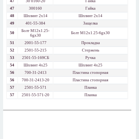
47
30 0160-20
Гайка
47
300160
Гайка
48
Шплинт 2x14
Шплинт 2x14
49
401-55-384
Защелка
Болт М12x1.25-
50
Болт М12x1.25-6gx30
6gx30
51
2001-55-177
Прокладка
52
2501-55-215
Стержень
53
2501-55-169СБ
Ручка
54
Шплинт 4x25
Шплинт 4x25
56
700-31-2413
Пластина стопорная
56
700-31-2413-20
Пластина стопорная
57
2501-55-571
Планка
57
2501-55-571-20
Планка