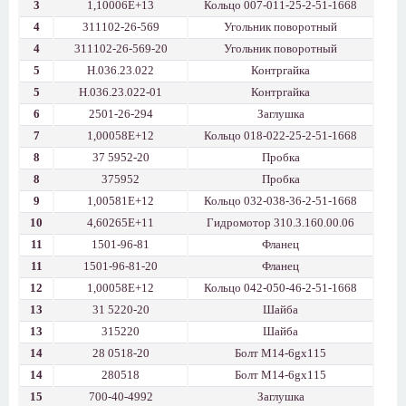
3
1,10006E+13
Кольцо 007-011-25-2-51-1668
4
311102-26-569
Угольник поворотный
4
311102-26-569-20
Угольник поворотный
5
Н.036.23.022
Контргайка
5
Н.036.23.022-01
Контргайка
6
2501-26-294
Заглушка
7
1,00058E+12
Кольцо 018-022-25-2-51-1668
8
37 5952-20
Пробка
8
375952
Пробка
9
1,00581E+12
Кольцо 032-038-36-2-51-1668
10
4,60265E+11
Гидромотор 310.3.160.00.06
11
1501-96-81
Фланец
11
1501-96-81-20
Фланец
12
1,00058E+12
Кольцо 042-050-46-2-51-1668
13
31 5220-20
Шайба
13
315220
Шайба
14
28 0518-20
Болт М14-6gx115
14
280518
Болт М14-6gx115
15
700-40-4992
Заглушка