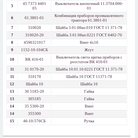
45 7373 4401
Выключатель кнопочный 11.3704.000-
5
05
01
Комбинация приборов промышленного
6
61.3801-01
трактора 61.3801-01
7
310020
Шайба 3.01.08кп.019 ГОСТ 11 371-78
7
310020-20
Шайба 3.01.08кп.0221 ГОСТ 6402-70
8
4596321017
Винт 4x16
9
1152-10-104СБ
Жгут
Выключатель света щитка приборов с
10
ВК 416-01
реостатом ВК 416-01
11
31 0170-20
Шайба 10.01.10.0221 ГОСТ 11 371-78
11
310170
Шайба 10 ГОСТ 11371-78
12
Шайба 10
Шайба 10
13
30 5185-20
Гайка
13
305185
Гайка
14
35 5300-20
Винт
14
355300
Винт
15
46-10-576СБ
Ручка