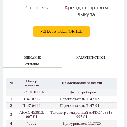
Р
ассрочка
А
ренда с правом
выкупа
УЗНАТЬ ПОДРОБНЕЕ
ОПИСАНИЕ
ХАРАКТЕРИСТИКИ
ОТЗЫВЫ
Номер
№
Наименование запчасти
запчасти
1152-10-106СБ
Щиток приборов
1
П147-02.17
Переключатель П147-02.17
2
П147-04.11
Переключатель П147-04.11
АНЖС.453813.
Тахометр электронный АНЖС.453813.
3
007 Я1
007 Я1
4
45962
Прикуриватель 11.3725