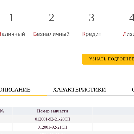
1
2
3
Н
аличный
Б
езналичный
К
редит
Л
из
УЗНАТЬ ПОДРОБНЕ
ОПИСАНИЕ
ХАРАКТЕРИСТИКИ
№
Номер запчасти
012001-92-21-20СП
012001-92-21СП