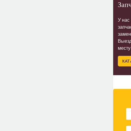
Запч
У нас
запча
замен
Выезд
месту
КАТ