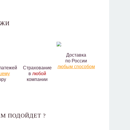
АЖИ
Доставка
по России
любым способом
латежей
Страхование
шему
в
любой
ору
компании
М ПОДОЙДЕТ ?