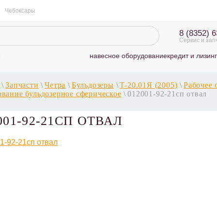
Чебоксары
8 (8352) 
Сервис и зап
навесное оборудование
кредит и лизинг
\
Запчасти
\
Четра
\
Бульдозеры
\
T-20.01Я (2005)
\
Рабочее 
вание бульдозерное сферическое
\
012001-92-21сп отвал
001-92-21СП ОТВАЛ