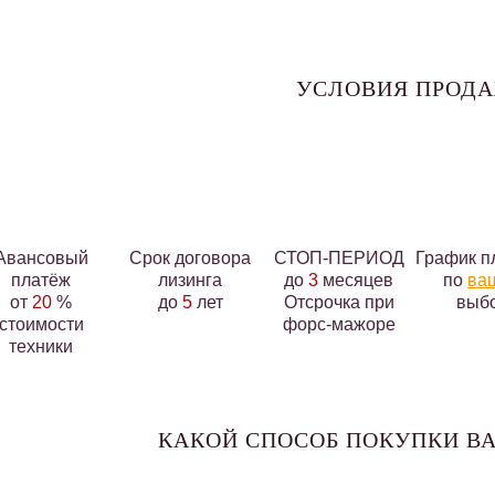
УСЛОВИЯ ПРОД
Авансовый
Срок договора
СТОП-ПЕРИОД
График п
платёж
лизинга
до
3
месяцев
по
ва
от
20
%
до
5
лет
Отсрочка при
выб
стоимости
форс-мажоре
техники
КАКОЙ СПОСОБ ПОКУПКИ ВА