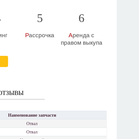
4
5
6
инг
Р
ассрочка
А
ренда с
правом выкупа
Е
ОТЗЫВЫ
Наименование запчасти
Отвал
Отвал