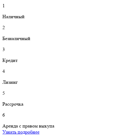
1
Н
аличный
2
Б
езналичный
3
К
редит
4
Л
изинг
5
Р
ассрочка
6
А
ренда с правом выкупа
Узнать подробнее