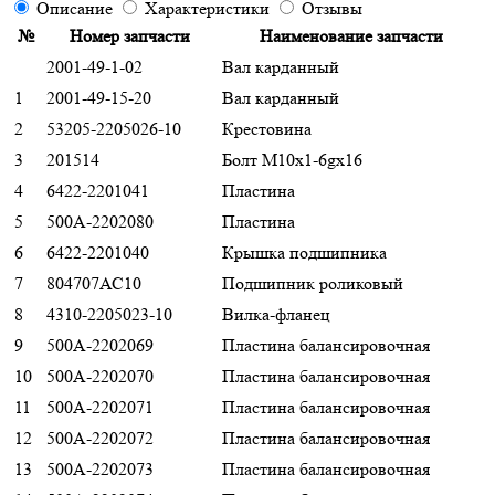
Описание
Характеристики
Отзывы
№
Номер запчасти
Наименование запчасти
2001-49-1-02
Вал карданный
1
2001-49-15-20
Вал карданный
2
53205-2205026-10
Крестовина
3
201514
Болт М10x1-6gx16
4
6422-2201041
Пластина
5
500А-2202080
Пластина
6
6422-2201040
Крышка подшипника
7
804707АС10
Подшипник роликовый
8
4310-2205023-10
Вилка-фланец
9
500А-2202069
Пластина балансировочная
10
500А-2202070
Пластина балансировочная
11
500А-2202071
Пластина балансировочная
12
500А-2202072
Пластина балансировочная
13
500А-2202073
Пластина балансировочная