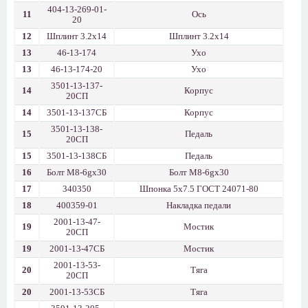
404-13-269-01-
11
Ось
20
12
Шплинт 3.2х14
Шплинт 3.2х14
13
46-13-174
Ухо
13
46-13-174-20
Ухо
3501-13-137-
14
Корпус
20СП
14
3501-13-137СБ
Корпус
3501-13-138-
15
Педаль
20СП
15
3501-13-138СБ
Педаль
16
Болт М8-6gх30
Болт М8-6gх30
17
340350
Шпонка 5х7.5 ГОСТ 24071-80
18
400359-01
Накладка педали
2001-13-47-
19
Мостик
20СП
19
2001-13-47СБ
Мостик
2001-13-53-
20
Тяга
20СП
20
2001-13-53СБ
Тяга