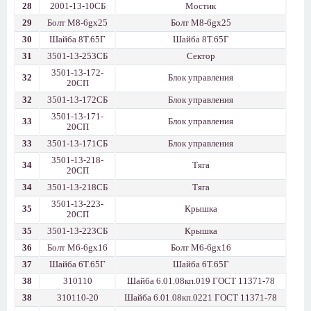
28
2001-13-10СБ
Мостик
29
Болт М8-6gх25
Болт М8-6gх25
30
Шайба 8Т.65Г
Шайба 8Т.65Г
31
3501-13-253СБ
Сектор
3501-13-172-
32
Блок управления
20СП
32
3501-13-172СБ
Блок управления
3501-13-171-
33
Блок управления
20СП
33
3501-13-171СБ
Блок управления
3501-13-218-
34
Тяга
20СП
34
3501-13-218СБ
Тяга
3501-13-223-
35
Крышка
20СП
35
3501-13-223СБ
Крышка
36
Болт М6-6gх16
Болт М6-6gх16
37
Шайба 6Т.65Г
Шайба 6Т.65Г
38
310110
Шайба 6.01.08кп.019 ГОСТ 11371-78
38
310110-20
Шайба 6.01.08кп.0221 ГОСТ 11371-78