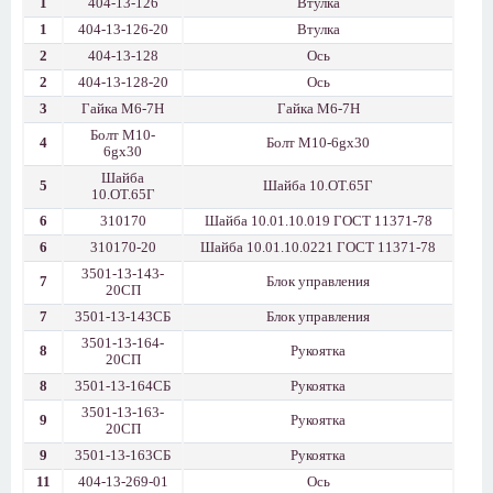
1
404-13-126
Втулка
1
404-13-126-20
Втулка
2
404-13-128
Ось
2
404-13-128-20
Ось
3
Гайка М6-7Н
Гайка М6-7Н
Болт М10-
4
Болт М10-6gх30
6gх30
Шайба
5
Шайба 10.ОТ.65Г
10.ОТ.65Г
6
310170
Шайба 10.01.10.019 ГОСТ 11371-78
6
310170-20
Шайба 10.01.10.0221 ГОСТ 11371-78
3501-13-143-
7
Блок управления
20СП
7
3501-13-143СБ
Блок управления
3501-13-164-
8
Рукоятка
20СП
8
3501-13-164СБ
Рукоятка
3501-13-163-
9
Рукоятка
20СП
9
3501-13-163СБ
Рукоятка
11
404-13-269-01
Ось