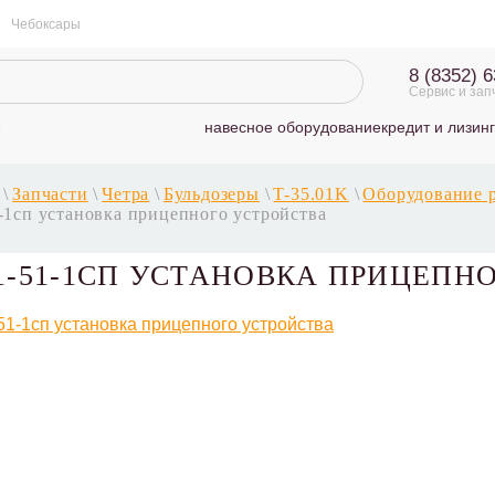
Чебоксары
8 (8352) 
Сервис и зап
навесное оборудование
кредит и лизинг
\
Запчасти
\
Четра
\
Бульдозеры
\
T-35.01K
\
Оборудование 
-1сп установка прицепного устройства
01-51-1СП УСТАНОВКА ПРИЦЕПН