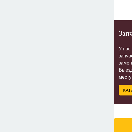
Запч
У нас
запча
замен
Выезд
месту
КАТ