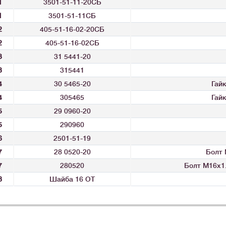
1
3501-51-11-20СБ
1
3501-51-11СБ
2
405-51-16-02-20СБ
2
405-51-16-02СБ
3
31 5441-20
3
315441
4
30 5465-20
Гай
4
305465
Гай
5
29 0960-20
5
290960
6
2501-51-19
7
28 0520-20
Болт 
7
280520
Болт М16х1.
8
Шайба 16 ОТ