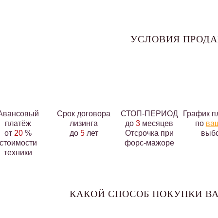
УСЛОВИЯ ПРОД
Авансовый
Срок договора
СТОП-ПЕРИОД
График п
платёж
лизинга
до
3
месяцев
по
ва
от
20
%
до
5
лет
Отсрочка при
выб
стоимости
форс-мажоре
техники
КАКОЙ СПОСОБ ПОКУПКИ ВА