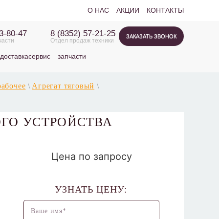
О НАС
АКЦИИ
КОНТАКТЫ
63-80-47
8 (8352) 57-21-25
ЗАКАЗАТЬ ЗВОНОК
части
Отдел продаж техники
доставка
сервис
запчасти
рабочее
\
Агрегат тяговый
\
ОГО УСТРОЙСТВА
Цена по запросу
УЗНАТЬ ЦЕНУ: