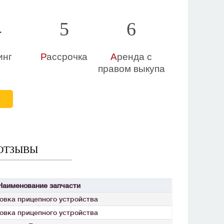
4
5
6
инг
Р
ассрочка
А
ренда с
правом выкупа
Е
ОТЗЫВЫ
Наименование запчасти
овка прицепного устройства
овка прицепного устройства