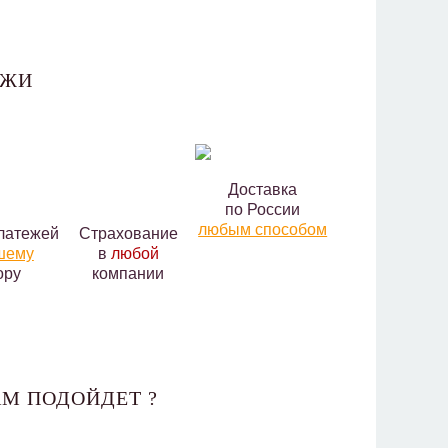
АЖИ
Доставка
по России
любым способом
латежей
Страхование
шему
в
любой
ору
компании
М ПОДОЙДЕТ ?