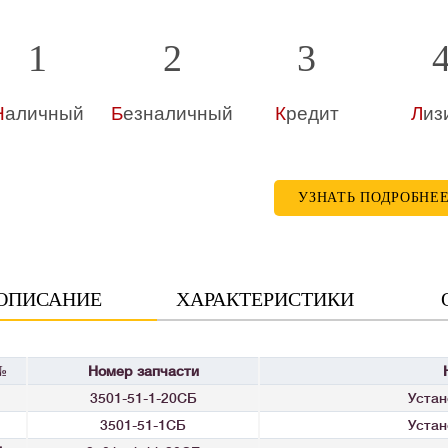
1
2
3
Н
аличный
Б
езналичный
К
редит
Л
из
УЗНАТЬ ПОДРОБНЕ
ОПИСАНИЕ
ХАРАКТЕРИСТИКИ
№
Номер запчасти
3501-51-1-20СБ
Устан
3501-51-1СБ
Устан