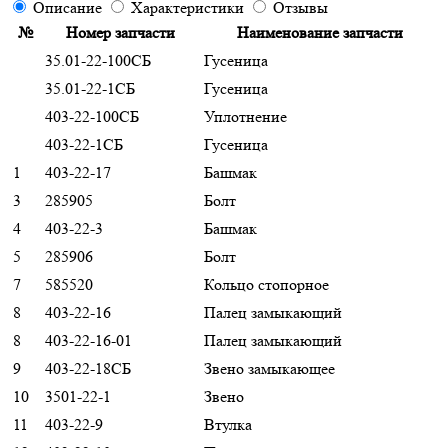
Описание
Характеристики
Отзывы
№
Номер запчасти
Наименование запчасти
35.01-22-100СБ
Гусеница
35.01-22-1СБ
Гусеница
403-22-100СБ
Уплотнение
403-22-1СБ
Гусеница
1
403-22-17
Башмак
3
285905
Болт
4
403-22-3
Башмак
5
285906
Болт
7
585520
Кольцо стопорное
8
403-22-16
Палец замыкающий
8
403-22-16-01
Палец замыкающий
9
403-22-18СБ
Звено замыкающее
10
3501-22-1
Звено
11
403-22-9
Втулка