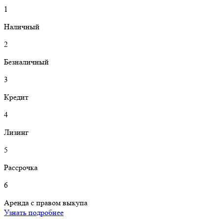
1
Н
аличный
2
Б
езналичный
3
К
редит
4
Л
изинг
5
Р
ассрочка
6
А
ренда с правом выкупа
Узнать подробнее