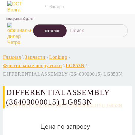
Чебоксары
ОФИЦИАЛЬНЫЙ ДИЛЕР
каталог
Главная
\
Запчасти
\
Lonking
\
Фронтальные погрузчики
\
LG853N
\
DIFFERENTIALASSEMBLY (36403000015) LG853N
DIFFERENTIALASSEMBLY
(36403000015) LG853N
Цена по запросу