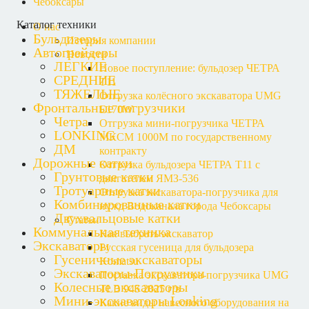
Чебоксары
Каталог техники
О нас
Бульдозеры
История компании
Автогрейдеры
Новости
ЛЕГКИЕ
Новое поступление: бульдозер ЧЕТРА
СРЕДНИЕ
Т11
ТЯЖЕЛЫЕ
Отгрузка колёсного экскаватора UMG
Фронтальные погрузчики
E170W
Четра
Отгрузка мини-погрузчика ЧЕТРА
LONKING
МКСМ 1000М по государственному
ДМ
контракту
Дорожные катки
Отгрузка бульдозера ЧЕТРА Т11 с
Грунтовые катки
двигателем ЯМЗ-536
Тротуарные катки
Отгрузка экскаватора-погрузчика для
Комбинированные катки
нужд Водоканала города Чебоксары
Двухвальцовые катки
Статьи
Коммунальная техника
Как выбрать экскаватор
Экскаваторы
Русская гусеница для бульдозера
Гусеничные экскаваторы
Komatsu
Экскаваторы-Погрузчики
Поставка экскаватора-погрузчика UMG
Колесные экскаваторы
TLB 945 2025 г/в
Мини-экскаваторы Lonking
Какие виды навесного оборудования на