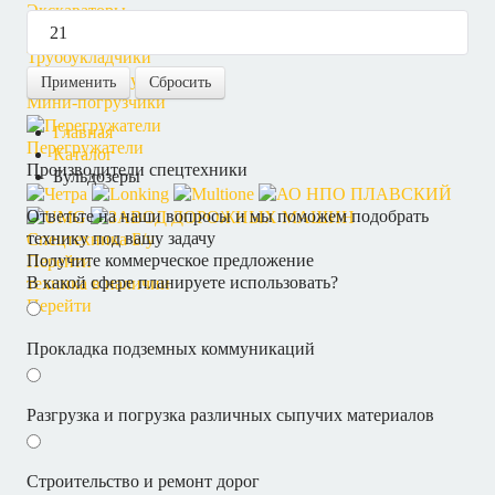
Экскаваторы
Трубоукладчики
Применить
Сбросить
Мини-погрузчики
Главная
Перегружатели
Каталог
Производители спецтехники
Бульдозеры
Ответьте на наши вопросы и мы поможем подобрать
технику под вашу задачу
Спецтехника Б/у
Получите коммерческое предложение
Перейти
В какой сфере планируете использовать?
техника в наличии
Перейти
Прокладка подземных коммуникаций
Разгрузка и погрузка различных сыпучих материалов
Строительство и ремонт дорог