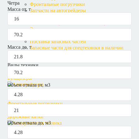
Четра
Фронтальные погрузчики
Масса от, т
Запчасти на автогрейдеры
Запчасти на колесные экскаваторы
Запчасти на гусеничные экскаваторы
Экскаваторы
Трубоукладчики
Поставка запасных частей
Масса до, т
Запасные части для спецтехники в наличии
Гарантия и условия возврата
Виды техники
Бульдозеры
Объем отвала от, м3
Автогрейдеры
Фронтальные погрузчики
Дорожные катки
Объем отвала до, м3
Коммунальная техника