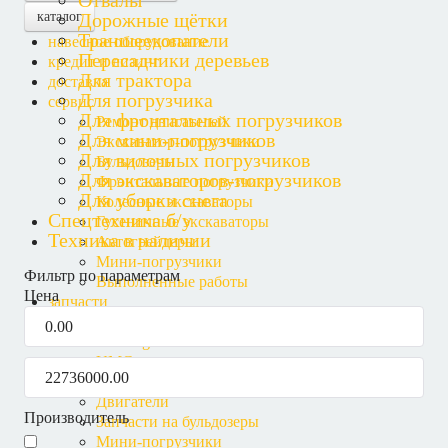
Отвалы
Дорожные щётки
каталог
Траншеекопатели
навесное оборудование
Пересадчики деревьев
кредит и лизинг
Для трактора
доставка
Для погрузчика
сервис
Для фронтальных погрузчиков
Ремонт двигателей
Для мини-погрузчиков
Экскаватор-погрузчики
Для вилочных погрузчиков
Бульдозеры
Для экскаваторов-погрузчиков
Фронтальные погрузчики
Для уборки снега
Колесные экскаваторы
Спецтехника б/у
Гусеничные экскаваторы
Техника в наличии
Автогрейдеры
Мини-погрузчики
Фильтр по параметрам
Выполненные работы
Цена
запчасти
Четра
Lonking
UMG
КПП в сборе
Двигатели
Производитель
Запчасти на бульдозеры
Мини-погрузчики