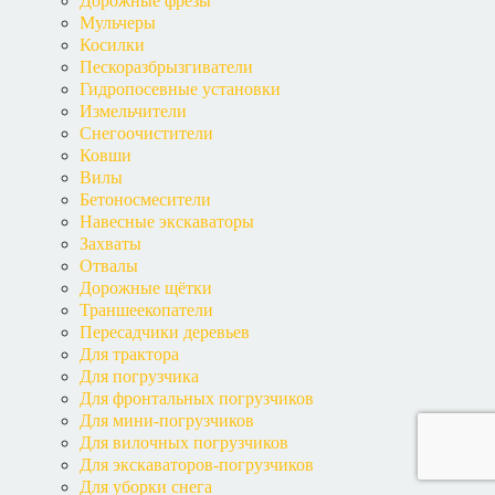
Дорожные фрезы
Мульчеры
Косилки
Пескоразбрызгиватели
Гидропосевные установки
Измельчители
Снегоочистители
Ковши
Вилы
Бетоносмесители
Навесные экскаваторы
Захваты
Отвалы
Дорожные щётки
Траншеекопатели
Пересадчики деревьев
Для трактора
Для погрузчика
Для фронтальных погрузчиков
Для мини-погрузчиков
Для вилочных погрузчиков
Для экскаваторов-погрузчиков
Для уборки снега